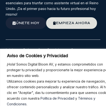
esenciales para triunfar como asistente virtual en el Reino
Unido. ¡Da el primer paso hacia tu futuro profesional hoy
mismo!
ÚNETE HOY
EMPIEZA AHORA
Inicio
Sobre mí
Servicios
Cursos
Contacto
Aviso de Cookies y Privacidad
F
I
W
a
n
h
¡Hola! Somos Digital Bloom AV, y estamos comprometidos con
c
s
a
proteger tu privacidad y proporcionarte la mejor experiencia p
e
t
t
en nuestro sitio web.
b
a
s
Copyright © 2026 Digital Bloom AV
o
g
a
Utilizamos cookies para mejorar tu experiencia de navegación,
o
r
p
ofrecer contenido personalizado y analizar nuestro tráfico. Al 
k
a
p
clic en "Aceptar", das tu consentimiento para que usemos coo
m
acuerdo con nuestra
Política de Privacidad
y
Términos y
Condiciones
.