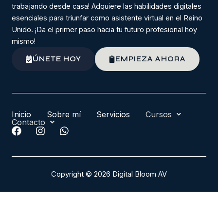
trabajando desde casa! Adquiere las habilidades digitales
esenciales para triunfar como asistente virtual en el Reino
Unido. ¡Da el primer paso hacia tu futuro profesional hoy
mismo!
ÚNETE HOY
EMPIEZA AHORA
Inicio
Sobre mí
Servicios
Cursos
Contacto
F
I
W
a
n
h
c
s
a
e
t
t
b
a
s
Copyright © 2026 Digital Bloom AV
o
g
a
o
r
p
k
a
p
m