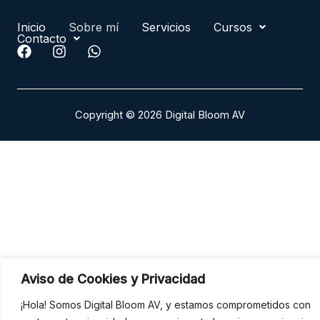
Inicio
Sobre mí
Servicios
Cursos
Contacto
F
I
W
a
n
h
c
s
a
e
t
t
b
a
s
Copyright © 2026 Digital Bloom AV
o
g
a
o
r
p
k
a
p
m
Aviso de Cookies y Privacidad
¡Hola! Somos Digital Bloom AV, y estamos comprometidos con