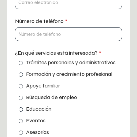
Número de teléfono
*
M
¿En qué servicios está interesada?
*
e
Trámites personales y administrativos
n
s
Formación y crecimiento profesional
a
j
Apoyo familiar
e
*
Búsqueda de empleo
N
o
Educación
m
b
Eventos
r
e
Asesorías