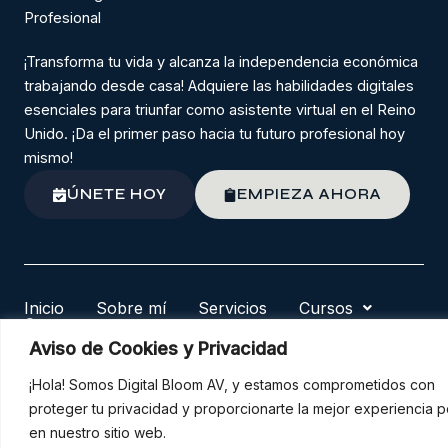
Profesional
¡Transforma tu vida y alcanza la independencia económica
trabajando desde casa! Adquiere las habilidades digitales
esenciales para triunfar como asistente virtual en el Reino
Unido. ¡Da el primer paso hacia tu futuro profesional hoy
mismo!
ÚNETE HOY
EMPIEZA AHORA
Inicio
Sobre mí
Servicios
Cursos
Contacto
F
I
W
Aviso de Cookies y Privacidad
a
n
h
c
s
a
¡Hola! Somos Digital Bloom AV, y estamos comprometidos con
e
t
t
proteger tu privacidad y proporcionarte la mejor experiencia p
b
a
s
Copyright © 2026 Digital Bloom AV
en nuestro sitio web.
o
g
a