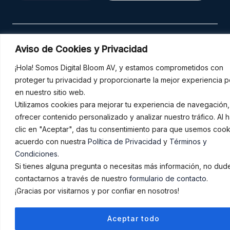
Inicio
Sobre mí
Servicios
Cursos
Aviso de Cookies y Privacidad
Contacto
F
I
W
¡Hola! Somos Digital Bloom AV, y estamos comprometidos con
a
n
h
proteger tu privacidad y proporcionarte la mejor experiencia p
c
s
a
en nuestro sitio web.
e
t
t
b
a
s
Utilizamos cookies para mejorar tu experiencia de navegación,
Copyright © 2026 Digital Bloom AV
o
g
a
ofrecer contenido personalizado y analizar nuestro tráfico. Al 
o
r
p
clic en "Aceptar", das tu consentimiento para que usemos coo
k
a
p
acuerdo con nuestra
Política de Privacidad
y
Términos y
m
Condiciones
.
Si tienes alguna pregunta o necesitas más información, no dud
contactarnos a través de nuestro
formulario de contacto
.
¡Gracias por visitarnos y por confiar en nosotros!
Aceptar todo