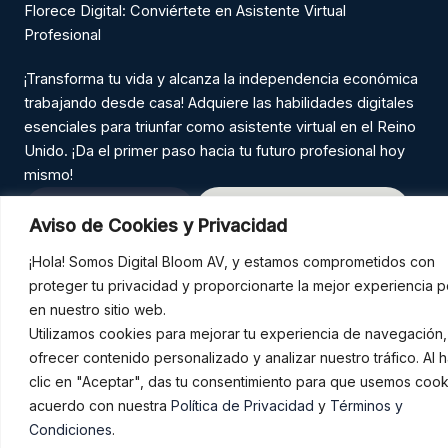
Florece Digital: Conviértete en Asistente Virtual
Profesional
¡Transforma tu vida y alcanza la independencia económica
trabajando desde casa! Adquiere las habilidades digitales
esenciales para triunfar como asistente virtual en el Reino
Unido. ¡Da el primer paso hacia tu futuro profesional hoy
mismo!
ÚNETE HOY
EMPIEZA AHORA
Aviso de Cookies y Privacidad
¡Hola! Somos Digital Bloom AV, y estamos comprometidos con
proteger tu privacidad y proporcionarte la mejor experiencia p
en nuestro sitio web.
Inicio
Sobre mí
Servicios
Cursos
Utilizamos cookies para mejorar tu experiencia de navegación,
Contacto
F
I
W
ofrecer contenido personalizado y analizar nuestro tráfico. Al 
a
n
h
clic en "Aceptar", das tu consentimiento para que usemos coo
c
s
a
acuerdo con nuestra
Política de Privacidad
y
Términos y
e
t
t
Condiciones
.
b
a
s