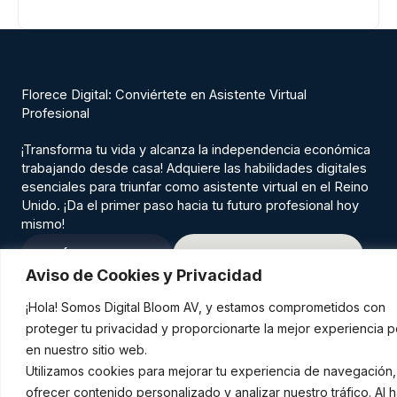
Florece Digital: Conviértete en Asistente Virtual
Profesional
¡Transforma tu vida y alcanza la independencia económica
trabajando desde casa! Adquiere las habilidades digitales
esenciales para triunfar como asistente virtual en el Reino
Unido. ¡Da el primer paso hacia tu futuro profesional hoy
mismo!
ÚNETE HOY
EMPIEZA AHORA
Aviso de Cookies y Privacidad
¡Hola! Somos Digital Bloom AV, y estamos comprometidos con
proteger tu privacidad y proporcionarte la mejor experiencia p
en nuestro sitio web.
Inicio
Sobre mí
Servicios
Cursos
Contacto
Utilizamos cookies para mejorar tu experiencia de navegación,
F
I
W
ofrecer contenido personalizado y analizar nuestro tráfico. Al 