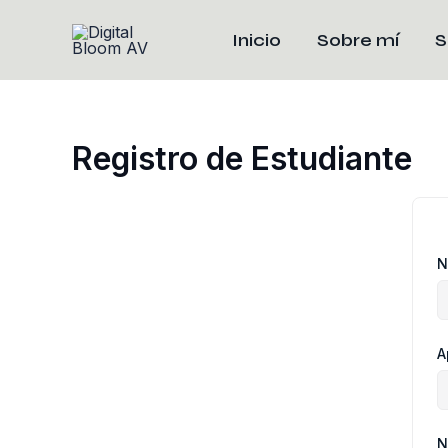
Ir
al
Inicio
Sobre mí
S
contenido
Registro de Estudiante
N
A
N